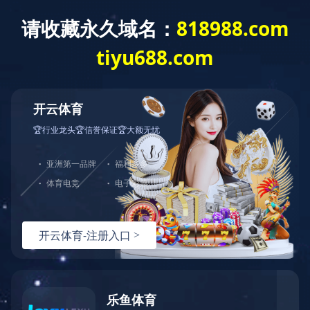
关于爱体育-爱体育（中国）
®
爱体育-爱体育（中国）
集团成立于1993年，爱体育-爱
体育（中国） 集团成立于1993年，是国内专业的医疗器械生产
厂家，是集产品研发、生产、销售、服务为一体的综合性医疗
设备供应商，旗下公司主要涉及检验类设备及试剂产品。